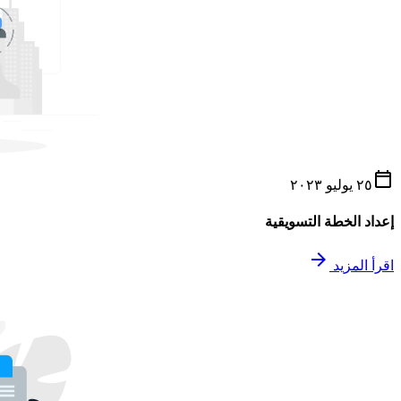
calendar_today
٢٥ يوليو ٢٠٢٣
إعداد الخطة التسويقية
arrow_forward
اقرأ المزيد